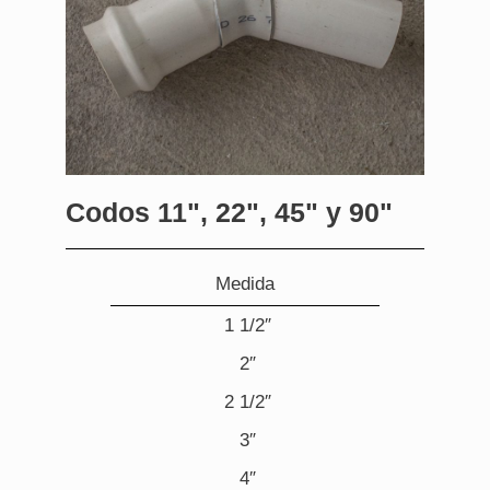
Codos 11", 22", 45" y 90"
Medida
1 1/2″
2″
2 1/2″
3″
4″