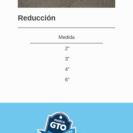
Reducción
Medida
2″
3″
4″
6″