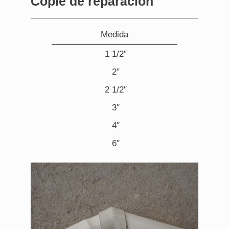
Cople de reparación
Medida
1 1/2″
2″
2 1/2″
3″
4″
6″