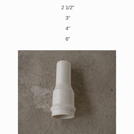
2 1/2″
3″
4″
6″