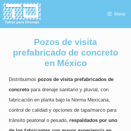
Saltar
Menú
al
contenido
Pozos de visita
prefabricado de concreto
en México
Distribuimos
pozos de visita prefabricados de
concreto
para drenaje sanitario y pluvial, con
fabricación en planta bajo la Norma Mexicana,
control de calidad y opciones de tapa/marco para
tránsito peatonal o pesado,
respaldados por uno
de los fabricantes con mayor experiencia en